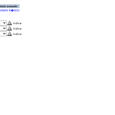
lario avanzado
ulario b�sico