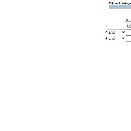
Refinar la b�squ
Bu
1
2
3