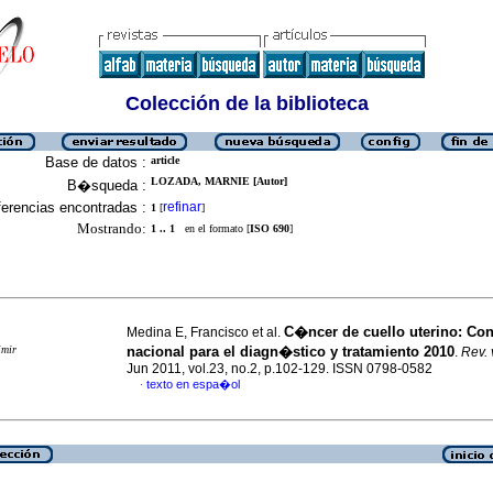
Colección de la biblioteca
Base de datos :
article
LOZADA, MARNIE [Autor]
B�squeda :
erencias encontradas :
refinar
1
[
]
Mostrando:
1 .. 1
en el formato [
ISO 690
]
C�ncer de cuello uterino
:
Con
Medina E, Francisco et al.
imir
nacional para el diagn�stico y tratamiento 2010
.
Rev. 
Jun 2011, vol.23, no.2, p.102-129. ISSN 0798-0582
texto en espa�ol
·