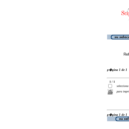
Ref
p�gina 1 de 1
1 / 1
selecciona
para impr
p�gina 1 de 1