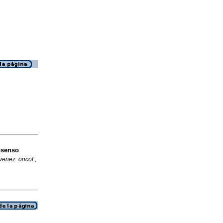
senso
venez. oncol.
,