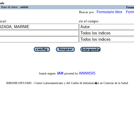
eda
Base de datos :
article
Formu
Formulario libre
Form
Buscar por :
scar
en el campo
iAH
WWWISIS
Search engine:
powered by
BIREME/OPS/OMS - Centro Latinoamericano y del Caribe de Informaci�n en Ciencias de la Salud