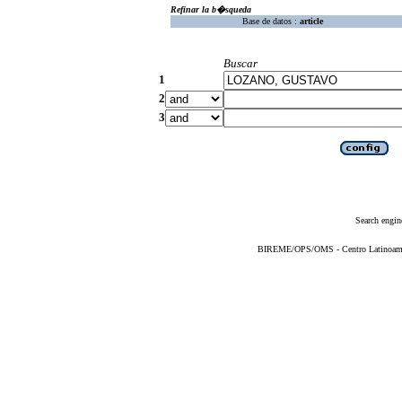
Refinar la b�squeda
Base de datos :
article
Buscar
1
2
3
Search engin
BIREME/OPS/OMS - Centro Latinoameric