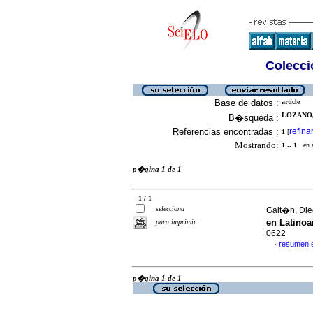
Colecció
Base de datos :
article
LOZANO,
B�squeda :
Referencias encontradas :
refina
1
[
Mostrando:
1 .. 1
en el
p�gina 1 de 1
1 / 1
selecciona
Gait�n, Die
en Latino
para imprimir
0622
resumen 
·
p�gina 1 de 1