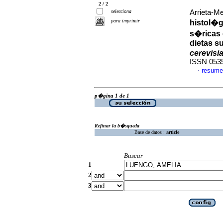
2 / 2
selecciona
Arrieta-M
para imprimir
histol�g
s�ricas 
dietas 
cerevisi
ISSN 053
resume
·
p�gina 1 de 1
Refinar la b�squeda
Base de datos :
article
Buscar
1
2
3