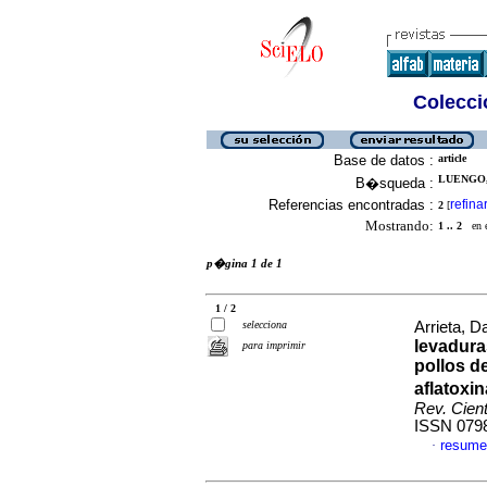
Colecció
Base de datos :
article
LUENGO, 
B�squeda :
Referencias encontradas :
refina
2
[
Mostrando:
1 .. 2
en el
p�gina 1 de 1
1 / 2
selecciona
Arrieta, D
levadura
para imprimir
pollos d
aflatoxin
Rev. Cien
ISSN 079
resume
·