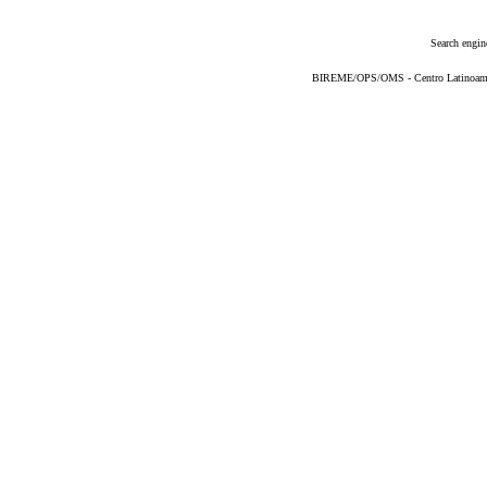
Search engin
BIREME/OPS/OMS - Centro Latinoameric