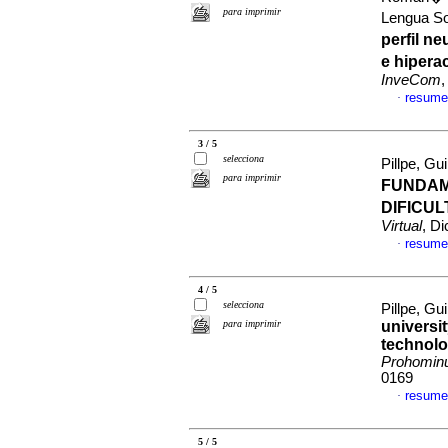
para imprimir
Lengua S
perfil n
e hipera
InveCom
,
resume
·
3 / 5
selecciona
Pillpe, Gu
para imprimir
FUNDAM
DIFICU
Virtual
, D
resume
·
4 / 5
selecciona
Pillpe, G
para imprimir
universit
technolog
Prohomi
0169
resume
·
5 / 5