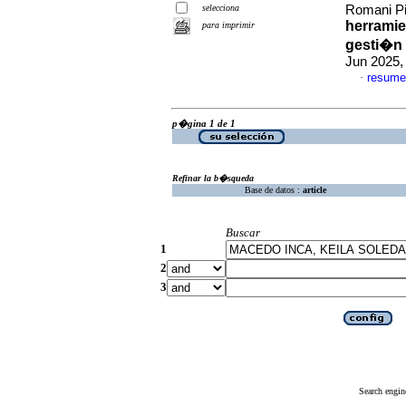
selecciona
Romani Pil
herramien
para imprimir
gesti�n 
Jun 2025,
resume
·
p�gina 1 de 1
Refinar la b�squeda
Base de datos :
article
Buscar
1
2
3
Search engin