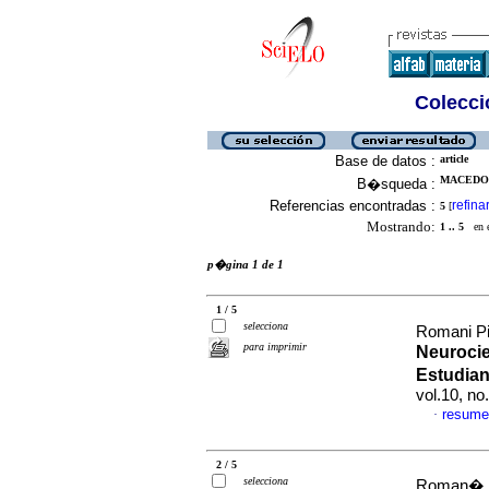
Colecció
Base de datos :
article
MACEDO 
B�squeda :
Referencias encontradas :
refina
5
[
Mostrando:
1 .. 5
en el
p�gina 1 de 1
1 / 5
selecciona
Romani Pil
para imprimir
Neurocie
Estudian
vol.10, n
resume
·
2 / 5
selecciona
Roman� Pi