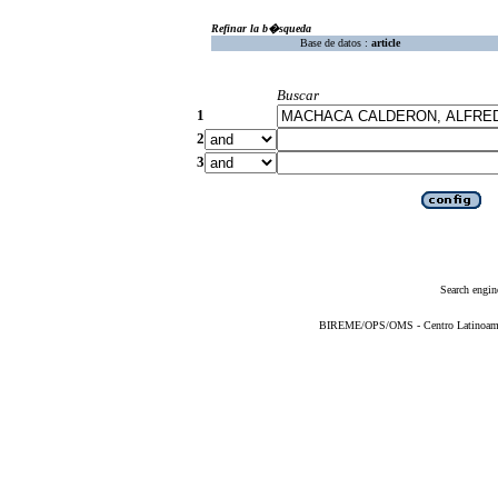
Refinar la b�squeda
Base de datos :
article
Buscar
1
2
3
Search engin
BIREME/OPS/OMS - Centro Latinoameric