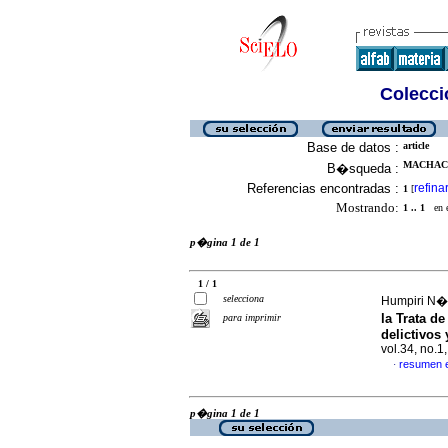
Colecció
Base de datos :
article
MACHACA
B�squeda :
Referencias encontradas :
refina
1
[
Mostrando:
1 .. 1
en el
p�gina 1 de 1
1 / 1
selecciona
Humpiri N��
la Trata d
para imprimir
delictivos 
vol.34, no.
resumen 
·
p�gina 1 de 1