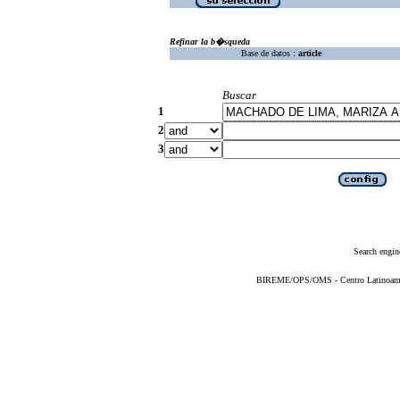
Refinar la b�squeda
Base de datos :
article
Buscar
1
2
3
Search engin
BIREME/OPS/OMS - Centro Latinoameric