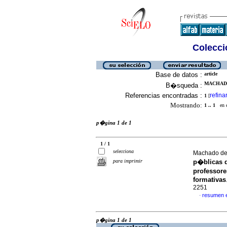
Colecció
Base de datos :
article
MACHADO
B�squeda :
Referencias encontradas :
refina
1
[
Mostrando:
1 .. 1
en el
p�gina 1 de 1
1 / 1
selecciona
Machado de 
para imprimir
p�blicas 
professor
formativas
2251
resumen 
·
p�gina 1 de 1