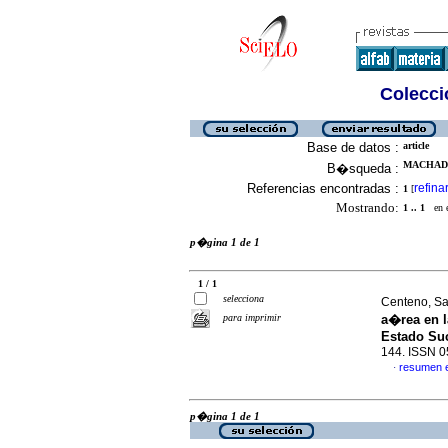
Colecció
Base de datos :
article
MACHADO
B�squeda :
Referencias encontradas :
refina
1
[
Mostrando:
1 .. 1
en el
p�gina 1 de 1
1 / 1
selecciona
Centeno, S
para imprimir
a�rea en l
Estado Suc
144. ISSN 
resumen 
·
p�gina 1 de 1