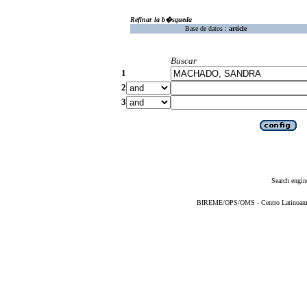
Refinar la b�squeda
Base de datos :
article
Buscar
1
2
3
Search engin
BIREME/OPS/OMS - Centro Latinoameric