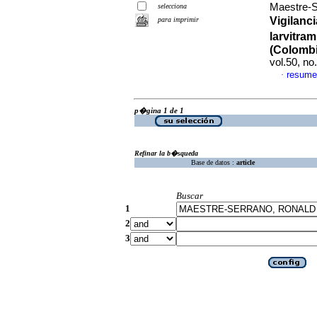
Maestre-S
selecciona
Vigilanc
para imprimir
larvitra
(Colombi
vol.50, n
resume
·
p�gina 1 de 1
Refinar la b�squeda
Base de datos :
article
Buscar
1
2
3