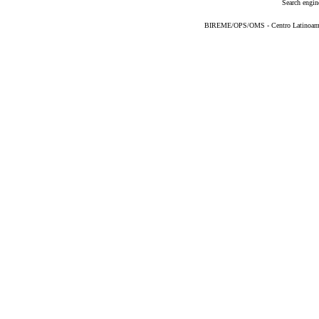
Search engin
BIREME/OPS/OMS - Centro Latinoameric