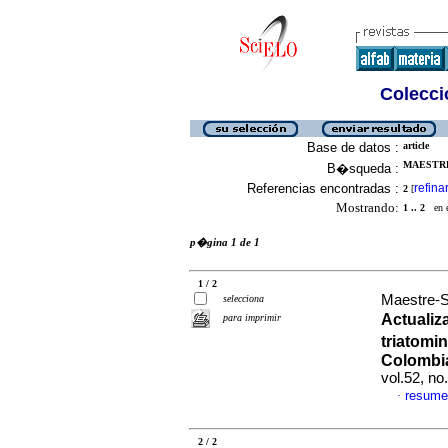
Colecció
Base de datos :
article
MAESTRE
B�squeda :
Referencias encontradas :
refina
2
[
Mostrando:
1 .. 2
en el
p�gina 1 de 1
1 / 2
Maestre-S
selecciona
Actualiz
para imprimir
triatomi
Colombia
vol.52, n
resume
·
2 / 2