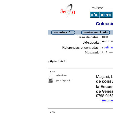
Colecció
Base de datos :
article
MAGALDI,
B�squeda :
Referencias encontradas :
refina
5
[
Mostrando:
1 .. 5
en el
p�gina 1 de 1
1 / 5
selecciona
Magaldi, L
para imprimir
de consu
la Escue
de Vene
0798-046
resume
·
2 / 5