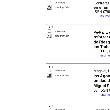
selecciona
Contreras,
en el Em
para imprimir
ISSN 079
resume
·
3 / 5
selecciona
Pe�a, E e
para imprimir
reforzar
de Riesg
los Trab
Jul 2001, 
resume
·
4 / 5
selecciona
Magaldi, L
para imprimir
los Agon
unidad d
Miguel 
53. ISSN 
resume
·
5 / 5
selecciona