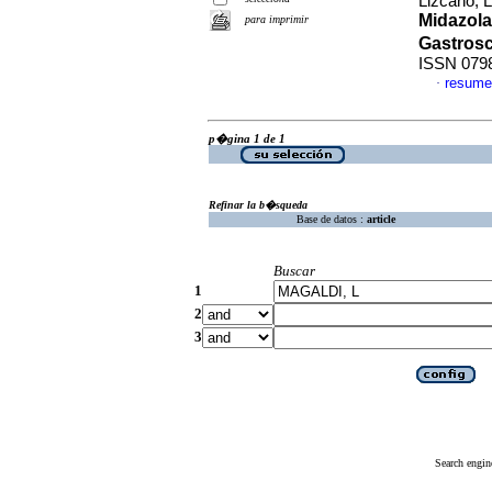
Lizcano, 
Midazola
para imprimir
Gastros
ISSN 079
resume
·
p�gina 1 de 1
Refinar la b�squeda
Base de datos :
article
Buscar
1
2
3
Search engin