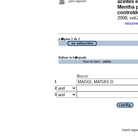
aceites 
para imprimir
Mentha p
controld
2008, vol
resume
·
p�gina 1 de 1
Refinar la b�squeda
Base de datos :
article
Buscar
1
2
3
Search engin