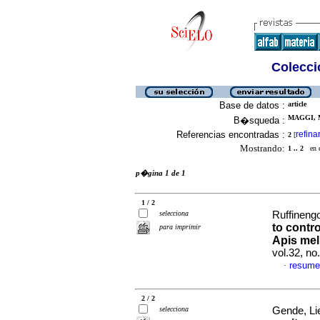
Colecció
Base de datos :
article
MAGGI, M
B�squeda :
Referencias encontradas :
refina
2
[
Mostrando:
1 .. 2
en el
p�gina 1 de 1
1 / 2
selecciona
Ruffinengo
to contro
para imprimir
Apis mel
vol.32, n
resume
·
2 / 2
selecciona
Gende, Lie