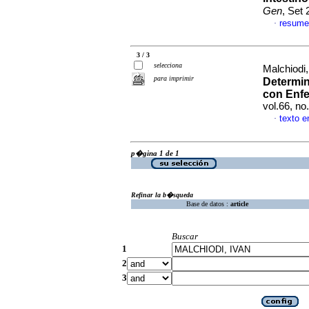
Gen
, Set
resume
·
3 / 3
selecciona
Malchiodi
para imprimir
Determin
con Enfe
vol.66, n
texto 
·
p�gina 1 de 1
Refinar la b�squeda
Base de datos :
article
Buscar
1
2
3