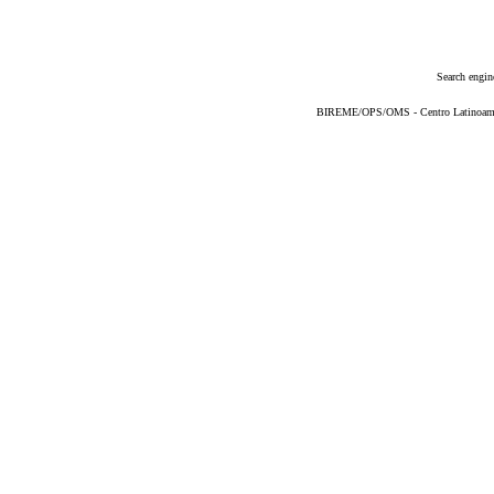
Search engin
BIREME/OPS/OMS - Centro Latinoameric