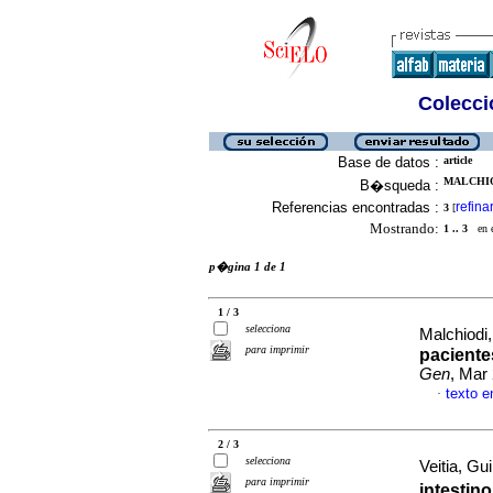
Colecció
Base de datos :
article
MALCHIOD
B�squeda :
Referencias encontradas :
refina
3
[
Mostrando:
1 .. 3
en el
p�gina 1 de 1
1 / 3
selecciona
Malchiodi
para imprimir
paciente
Gen
, Mar
texto 
·
2 / 3
selecciona
Veitia, Gui
para imprimir
intestin