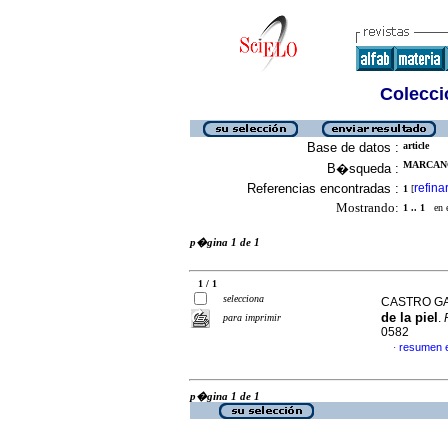
Colecció
Base de datos :
article
MARCANO
B�squeda :
Referencias encontradas :
refina
1
[
Mostrando:
1 .. 1
en el
p�gina 1 de 1
1 / 1
selecciona
CASTRO GA
de la piel
.
para imprimir
0582
resumen 
·
p�gina 1 de 1