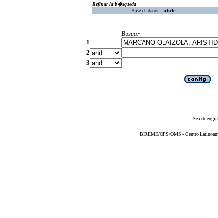
Refinar la b�squeda
Base de datos :
article
Buscar
1
2
3
Search engin
BIREME/OPS/OMS - Centro Latinoameric