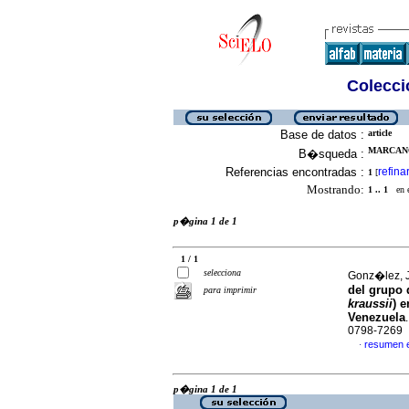
Colecció
Base de datos :
article
MARCANO
B�squeda :
Referencias encontradas :
refina
1
[
Mostrando:
1 .. 1
en el
p�gina 1 de 1
1 / 1
selecciona
Gonz�lez, J
del grupo d
para imprimir
kraussii
) 
Venezuela
0798-7269
resumen 
·
p�gina 1 de 1