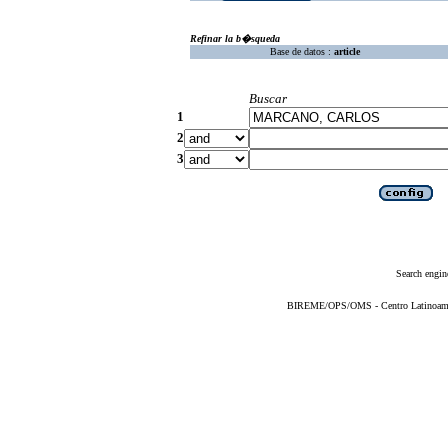
Refinar la b�squeda
Base de datos :
article
Buscar
1
2
3
Search engin
BIREME/OPS/OMS - Centro Latinoameric