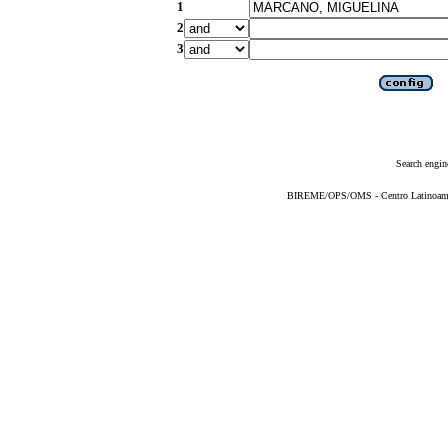
1
2
3
Search engin
BIREME/OPS/OMS - Centro Latinoameric