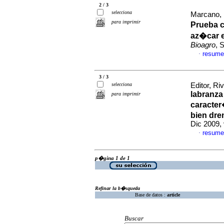
2 / 3
selecciona
Marcano, 
para imprimir
Prueba c
az�car e
Bioagro
, 
resume
·
3 / 3
selecciona
Editor, Ri
labranza
para imprimir
caracter
bien dre
Dic 2009,
resume
·
p�gina 1 de 1
Refinar la b�squeda
Base de datos :
article
Buscar