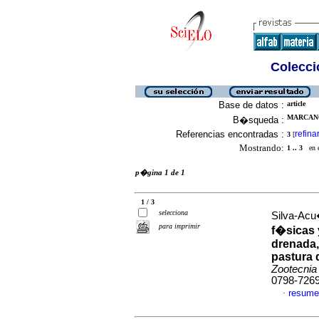
Colecció
Base de datos :
article
MARCANO
B�squeda :
Referencias encontradas :
refina
3
[
Mostrando:
1 .. 3
en el
p�gina 1 de 1
1 / 3
selecciona
Silva-Ac
para imprimir
f�sicas 
drenada,
pastura
Zootecnia
0798-726
resume
·