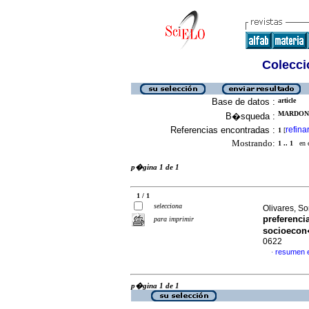
Colecció
Base de datos :
article
MARDONE
B�squeda :
Referencias encontradas :
refina
1
[
Mostrando:
1 .. 1
en el
p�gina 1 de 1
1 / 1
selecciona
Olivares, So
preferenci
para imprimir
socioeco
0622
resumen 
·
p�gina 1 de 1