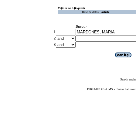
Refinar la b�squeda
Base de datos :
article
Buscar
1
2
3
Search engin
BIREME/OPS/OMS - Centro Latinoameric