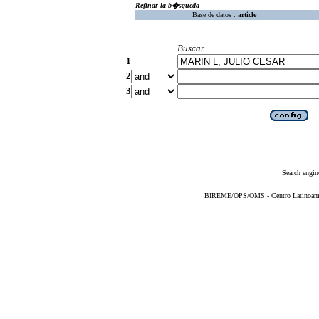
Refinar la b�squeda
Base de datos :
article
Buscar
1
2
3
Search engin
BIREME/OPS/OMS - Centro Latinoameric