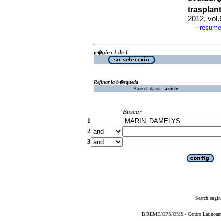
trasplan
2012, vol.
resume
·
p�gina 1 de 1
Refinar la b�squeda
Base de datos :
article
Buscar
1
2
3
Search engin
BIREME/OPS/OMS - Centro Latinoameric