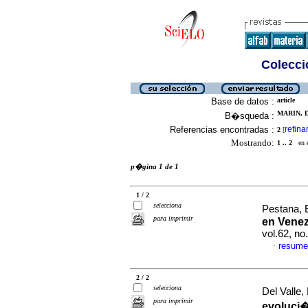
Colecció
Base de datos :
article
MARIN, D
B�squeda :
Referencias encontradas :
refina
2
[
Mostrando:
1 .. 2
en el
p�gina 1 de 1
1 / 2
selecciona
Pestana, E
para imprimir
en Venez
vol.62, n
resume
·
2 / 2
selecciona
Del Valle,
para imprimir
evoluci