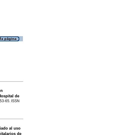
on
Hospital de
p.53-65. ISSN
iado al uso
talarios de