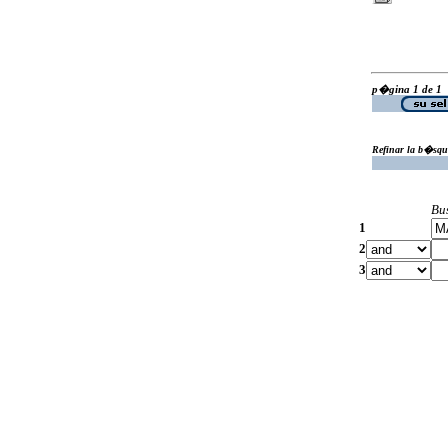
p�gina 1 de 1
Refinar la b�squ
Bu
1
2
3