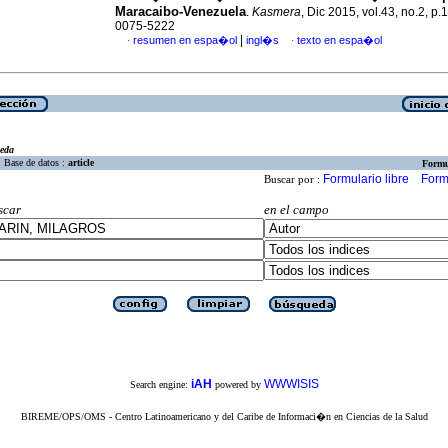
Maracaibo-Venezuela
.
Kasmera
, Dic 2015, vol.43, no.2, p
0075-5222
|
resumen en espa�ol
ingl�s
texto en espa�ol
·
·
eda
Base de datos :
article
Formu
Formulario libre
Form
Buscar por :
scar
en el campo
iAH
WWWISIS
Search engine:
powered by
BIREME/OPS/OMS - Centro Latinoamericano y del Caribe de Informaci�n en Ciencias de la Salud