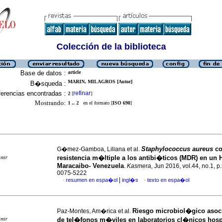
Colección de la biblioteca
Base de datos :
article
MARIN, MILAGROS [Autor]
B�squeda :
erencias encontradas :
refinar
2
[
]
Mostrando:
1 .. 2
en el formato [
ISO 690
]
Staphylococcus aureus
c
G�mez-Gamboa, Liliana et al.
resistencia m�ltiple a los antibi�ticos (MDR) en un 
imir
Maracaibo- Venezuela
.
Kasmera
, Jun 2016, vol.44, no.1, 
0075-5222
|
resumen en espa�ol
ingl�s
texto en espa�ol
·
·
Riesgo microbiol�gico asoc
Paz-Montes, Am�rica et al.
imir
de tel�fonos m�viles en laboratorios cl�nicos hospi