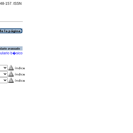
.148-157. ISSN
lario avanzado
ulario b�sico