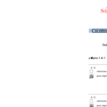
Ref
p�gina 1 de 1
1 / 2
selecciona
para impr
2 / 2
selecciona
para impr