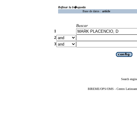
Refinar la b�squeda
Base de datos :
article
Buscar
1
2
3
Search engin
BIREME/OPS/OMS - Centro Latinoameric