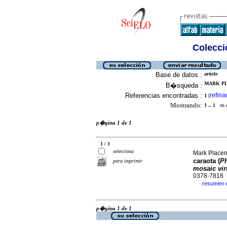
Colecció
Base de datos :
article
MARK PL
B�squeda :
Referencias encontradas :
refina
1
[
Mostrando:
1 .. 1
en el
p�gina 1 de 1
1 / 1
selecciona
Mark Place
caraota (
Ph
para imprimir
mosaic vir
0378-7818
resumen 
·
p�gina 1 de 1