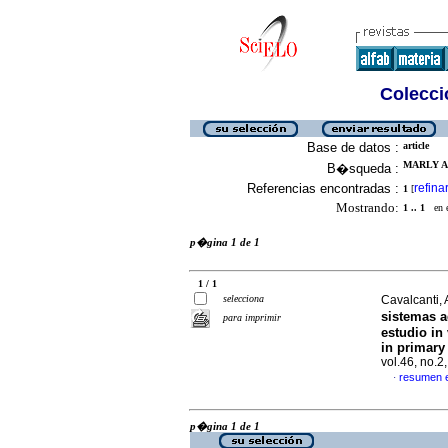
Colecció
Base de datos :
article
MARLY AR
B�squeda :
Referencias encontradas :
refina
1
[
Mostrando:
1 .. 1
en el
p�gina 1 de 1
1 / 1
selecciona
Cavalcanti, 
sistemas a
para imprimir
estudio in 
in primary 
vol.46, no.
resumen 
·
p�gina 1 de 1