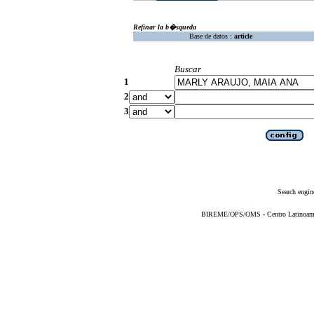
Refinar la b�squeda
Base de datos :
article
Buscar
1
2
3
Search engin
BIREME/OPS/OMS - Centro Latinoameric