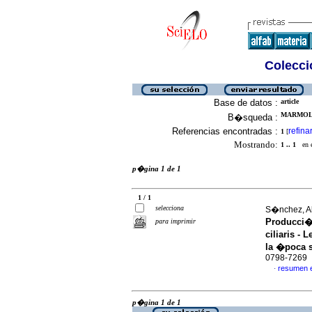
Colecció
Base de datos :
article
MARMOL, 
B�squeda :
Referencias encontradas :
refina
1
[
Mostrando:
1 .. 1
en el
p�gina 1 de 1
1 / 1
selecciona
S�nchez, Al
Producci�
para imprimir
ciliaris -
la �poca 
0798-7269
resumen 
·
p�gina 1 de 1