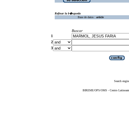
Refinar la b�squeda
Base de datos :
article
Buscar
1
2
3
Search engin
BIREME/OPS/OMS - Centro Latinoameric