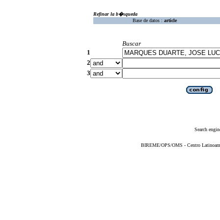
Refinar la b�squeda
Base de datos :
article
Buscar
1
2
3
Search engin
BIREME/OPS/OMS - Centro Latinoameric