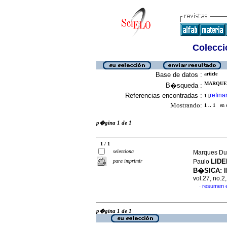
Colecció
Base de datos :
article
MARQUES
B�squeda :
Referencias encontradas :
refina
1
[
Mostrando:
1 .. 1
en el
p�gina 1 de 1
1 / 1
selecciona
Marques Dua
LID
para imprimir
Paulo
B�SICA: 
vol.27, no.
resumen 
·
p�gina 1 de 1