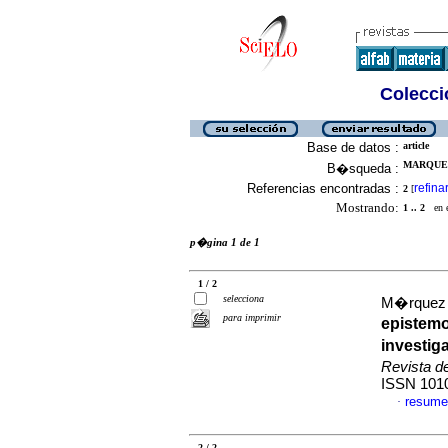
Colecció
Base de datos :
article
MARQUEZ
B�squeda :
Referencias encontradas :
refina
2
[
Mostrando:
1 .. 2
en el
p�gina 1 de 1
1 / 2
selecciona
M�rquez 
para imprimir
epistemo
investig
Revista d
ISSN 101
resume
·
2 / 2