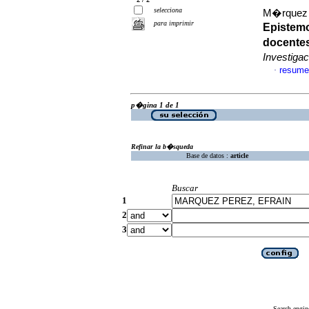
selecciona
M�rquez 
para imprimir
Epistemo
docentes
Investiga
resume
·
p�gina 1 de 1
Refinar la b�squeda
Base de datos :
article
Buscar
1
2
3
Search engin