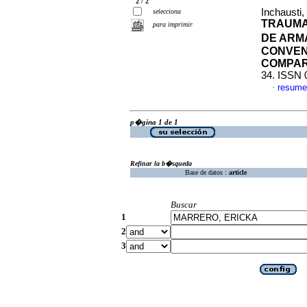
2 / 2
Inchausti,
selecciona
TRAUMA
para imprimir
DE ARM
CONVEN
COMPAR
34. ISSN 
resume
·
p�gina 1 de 1
Refinar la b�squeda
Base de datos :
article
Buscar
1
2
3