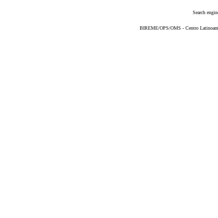
Search engin
BIREME/OPS/OMS - Centro Latinoameric