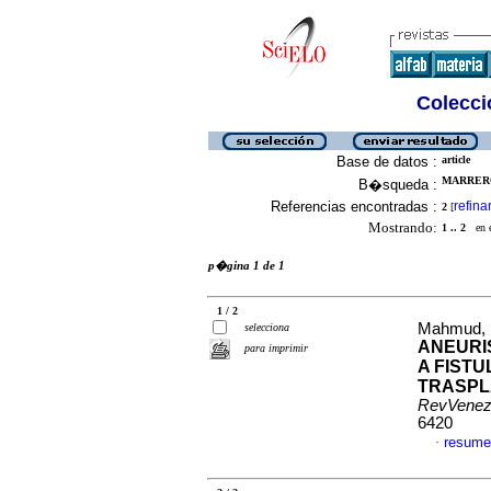
Colecció
Base de datos :
article
MARRERO
B�squeda :
Referencias encontradas :
refina
2
[
Mostrando:
1 .. 2
en el
p�gina 1 de 1
1 / 2
Mahmud, R
selecciona
ANEURI
para imprimir
A FIST
TRASPL
RevVenez
6420
resume
·