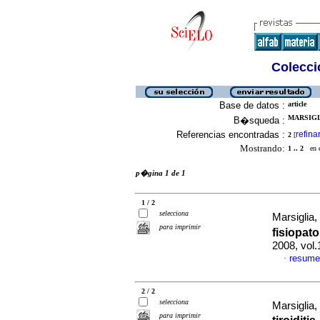
Colecció
Base de datos :
article
MARSIGLI
B�squeda :
Referencias encontradas :
refina
2
[
Mostrando:
1 .. 2
en el
p�gina 1 de 1
1 / 2
selecciona
Marsiglia, 
para imprimir
fisiopato
2008, vol
resume
·
2 / 2
selecciona
Marsiglia, 
para imprimir