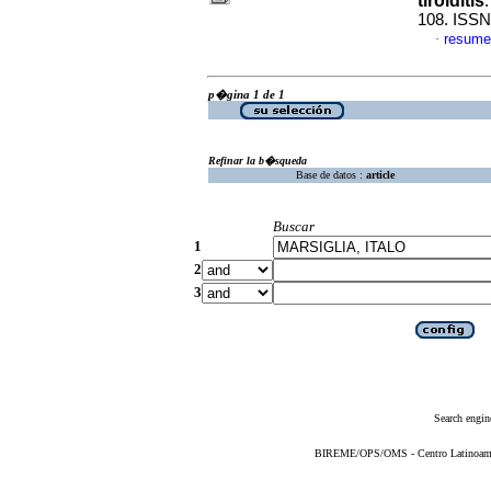
tiroiditis
108. ISSN
resume
·
p�gina 1 de 1
Refinar la b�squeda
Base de datos :
article
Buscar
1
2
3
Search engin
BIREME/OPS/OMS - Centro Latinoameric