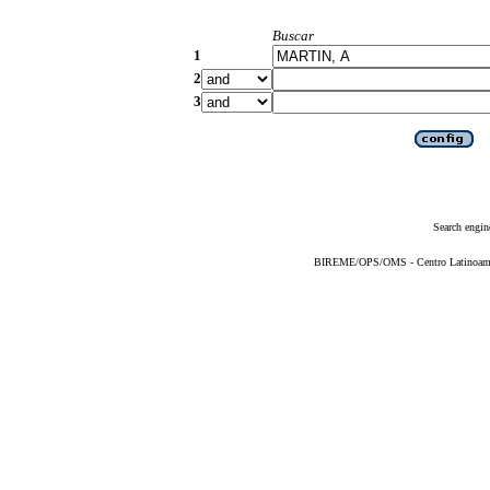
Buscar
1
2
3
Search engin
BIREME/OPS/OMS - Centro Latinoameric