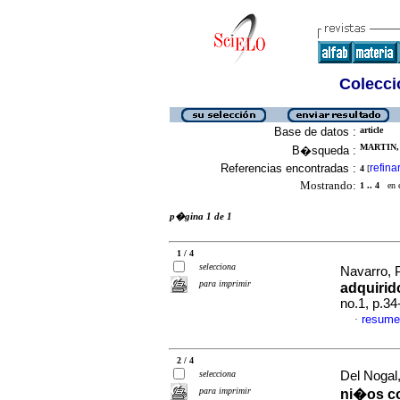
Colecció
Base de datos :
article
MARTIN, 
B�squeda :
Referencias encontradas :
refina
4
[
Mostrando:
1 .. 4
en el
p�gina 1 de 1
1 / 4
selecciona
Navarro, P
para imprimir
adquirid
no.1, p.3
resume
·
2 / 4
selecciona
Del Nogal,
para imprimir
ni�os c