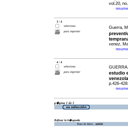
vol.20, n
resume
·
3 / 4
selecciona
Guerra, M 
para imprimir
preventi
temprana
venez
, Ma
resume
·
4 / 4
selecciona
GUERRA, 
para imprimir
estudio 
venezol
p.426-428
resume
·
p�gina 1 de 1
Refinar la b�squeda
Base de datos :
article