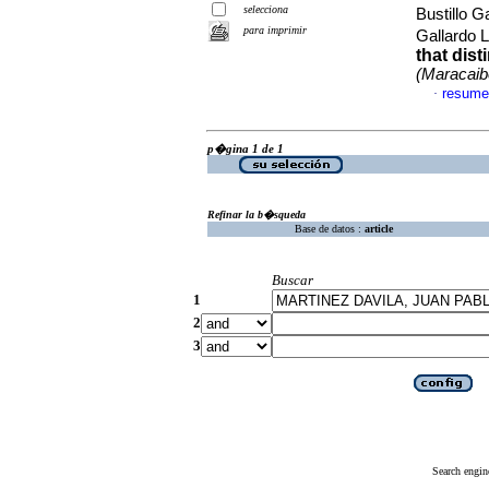
selecciona
Bustillo 
para imprimir
Gallardo 
that dist
(Maracaib
resume
·
p�gina 1 de 1
Refinar la b�squeda
Base de datos :
article
Buscar
1
2
3
Search engin