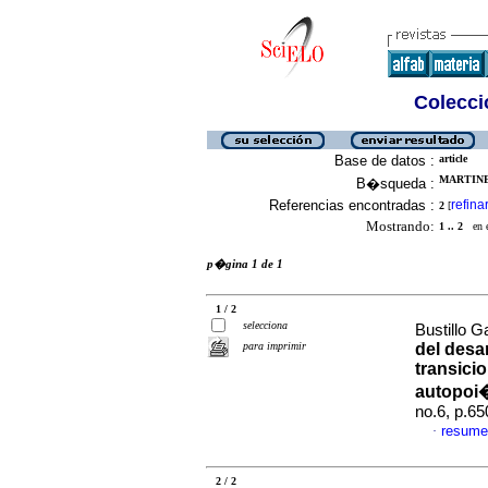
Colecció
Base de datos :
article
MARTINE
B�squeda :
Referencias encontradas :
refina
2
[
Mostrando:
1 .. 2
en el
p�gina 1 de 1
1 / 2
selecciona
Bustillo G
para imprimir
del desa
transici
autopoi
no.6, p.6
resume
·
2 / 2