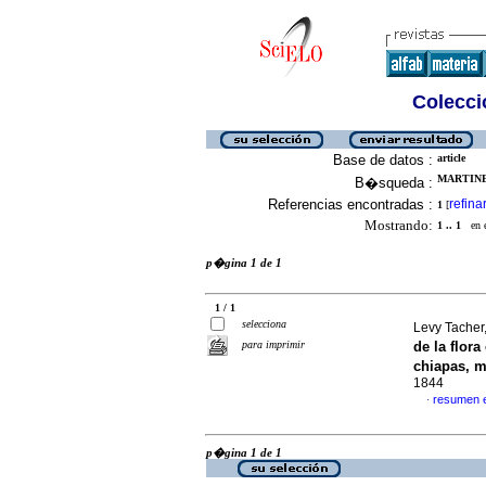
Colecció
Base de datos :
article
MARTINE
B�squeda :
Referencias encontradas :
refina
1
[
Mostrando:
1 .. 1
en el
p�gina 1 de 1
1 / 1
selecciona
Levy Tacher,
para imprimir
de la flor
chiapas, 
1844
resumen 
·
p�gina 1 de 1