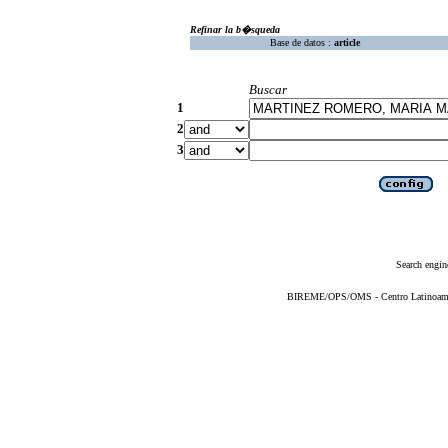
Refinar la b�squeda
Base de datos :
article
Buscar
1
2
3
Search engin
BIREME/OPS/OMS - Centro Latinoameric