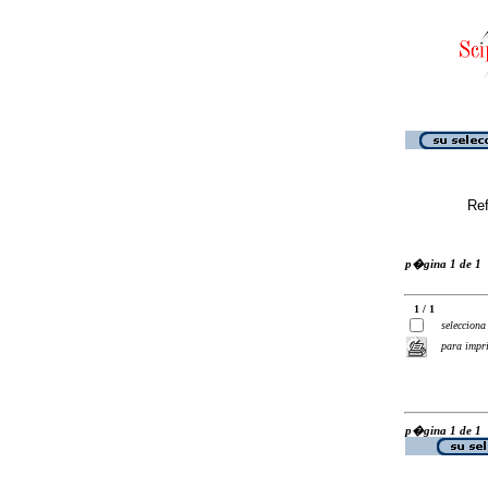
Ref
p�gina 1 de 1
1 / 1
selecciona
para impr
p�gina 1 de 1