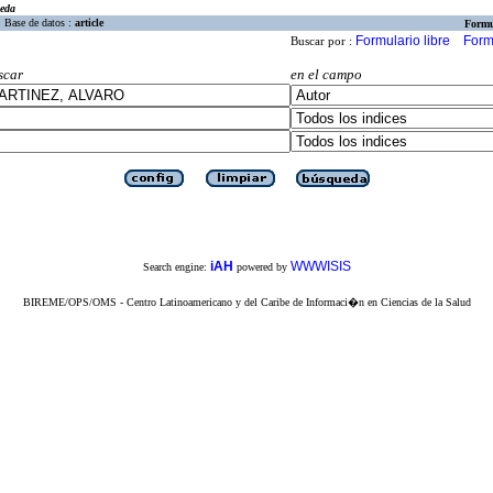
eda
Base de datos :
article
Formu
Formulario libre
Form
Buscar por :
scar
en el campo
iAH
WWWISIS
Search engine:
powered by
BIREME/OPS/OMS - Centro Latinoamericano y del Caribe de Informaci�n en Ciencias de la Salud