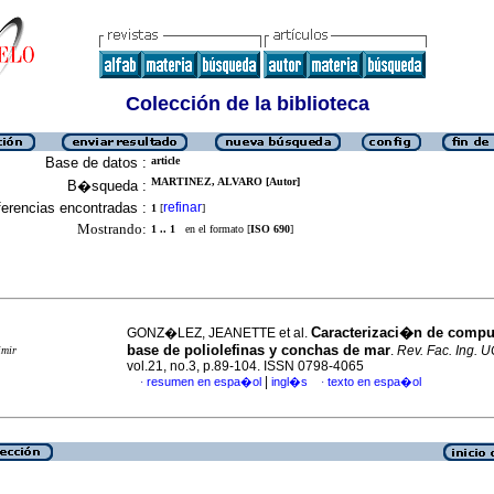
Colección de la biblioteca
Base de datos :
article
MARTINEZ, ALVARO [Autor]
B�squeda :
erencias encontradas :
refinar
1
[
]
Mostrando:
1 .. 1
en el formato [
ISO 690
]
Caracterizaci�n de compu
GONZ�LEZ, JEANETTE et al.
base de poliolefinas y conchas de mar
.
Rev. Fac. Ing. 
imir
vol.21, no.3, p.89-104. ISSN 0798-4065
|
resumen en espa�ol
ingl�s
texto en espa�ol
·
·