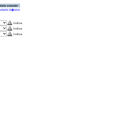
lario avanzado
ulario b�sico