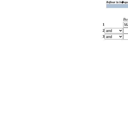
Refinar la b�squ
Bu
1
2
3