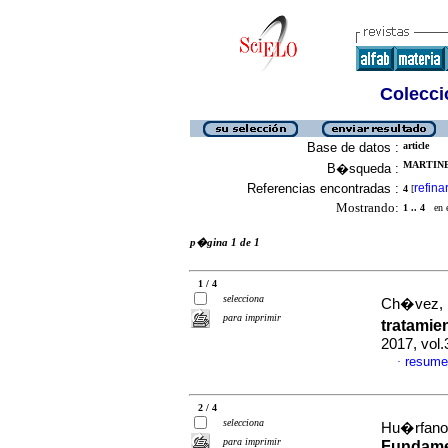
Colecció
Base de datos :
article
MARTINEZ
B�squeda :
Referencias encontradas :
refina
4
[
Mostrando:
1 .. 4
en el
p�gina 1 de 1
1 / 4
selecciona
Ch�vez, M
para imprimir
tratamie
2017, vol.
resume
·
2 / 4
selecciona
Hu�rfano,
para imprimir
Fundame