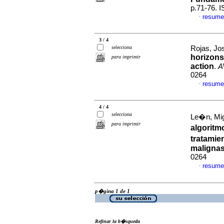
p.71-76. 
resume
·
3 / 4
selecciona
Rojas, Jos
horizons
para imprimir
action
.
A
0264
resume
·
4 / 4
selecciona
Le�n, Mig
para imprimir
algoritm
tratamie
maligna
0264
resume
·
p�gina 1 de 1
Refinar la b�squeda