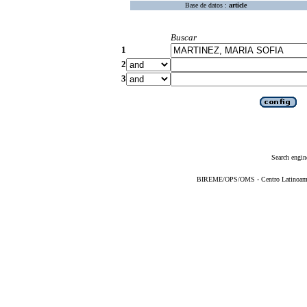
Base de datos :
article
Buscar
1
2
3
Search engin
BIREME/OPS/OMS - Centro Latinoameric