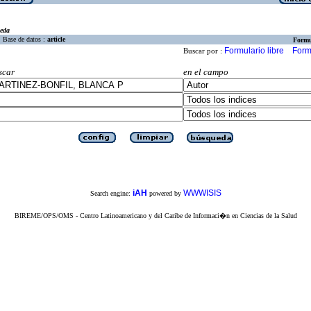
eda
Base de datos :
article
Formu
Formulario libre
Form
Buscar por :
scar
en el campo
iAH
WWWISIS
Search engine:
powered by
BIREME/OPS/OMS - Centro Latinoamericano y del Caribe de Informaci�n en Ciencias de la Salud