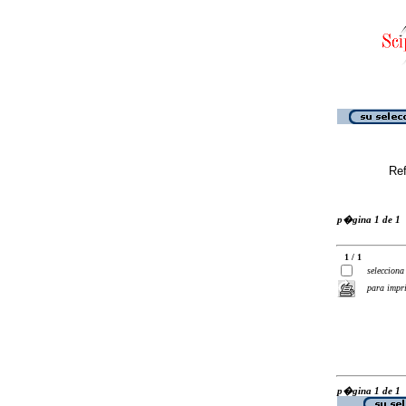
Ref
p�gina 1 de 1
1 / 1
selecciona
para impr
p�gina 1 de 1