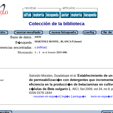
Colección de la biblioteca
Base de datos :
article
MARTINEZ-BONFIL, BLANCA P [Autor]
B�squeda :
erencias encontradas :
refinar
1
[
]
Mostrando:
1 .. 1
en el formato [
ISO 690
]
Establecimiento de un
Salcedo-Morales, Guadalupe et al.
de permeabilizaci�n con detergentes que incrementa
imir
eficiencia en la producci�n de betacianinas en culti
c�lulas de
Beta vulgaris
L
.
INCI
, Set 2009, vol.34, no.9, 
ISSN 0378-1844
|
|
resumen en espa�ol
ingl�s
portugu�s
texto en espa�ol
·
·