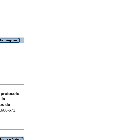
 protocolo
 la
vos de
p.666-671.