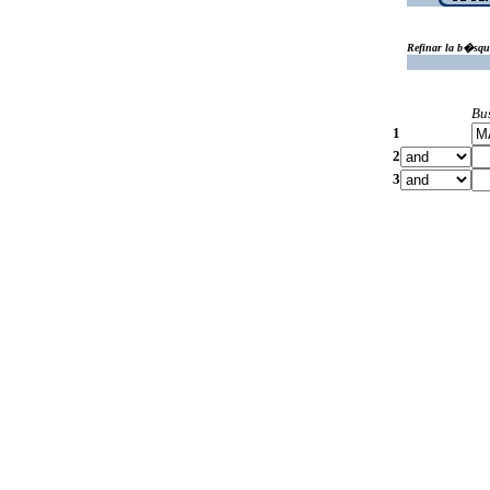
Refinar la b�squ
Bu
1
2
3