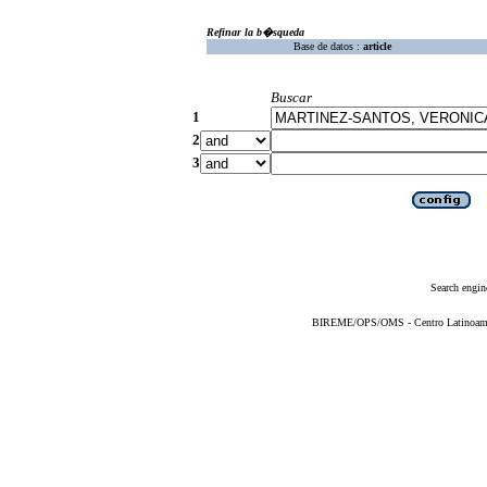
Refinar la b�squeda
Base de datos :
article
Buscar
1
2
3
Search engin
BIREME/OPS/OMS - Centro Latinoameric