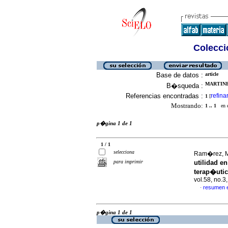
Colecció
Base de datos :
article
MARTINE
B�squeda :
Referencias encontradas :
refina
1
[
Mostrando:
1 .. 1
en el
p�gina 1 de 1
1 / 1
selecciona
Ram�rez, M
para imprimir
utilidad e
terap�uti
vol.58, no.
resumen 
·
p�gina 1 de 1