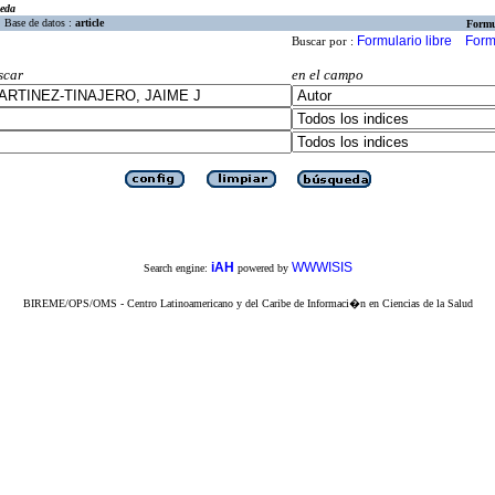
eda
Base de datos :
article
Formu
Formulario libre
Form
Buscar por :
scar
en el campo
iAH
WWWISIS
Search engine:
powered by
BIREME/OPS/OMS - Centro Latinoamericano y del Caribe de Informaci�n en Ciencias de la Salud