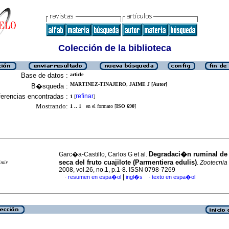
Colección de la biblioteca
Base de datos :
article
MARTINEZ-TINAJERO, JAIME J [Autor]
B�squeda :
erencias encontradas :
refinar
1
[
]
Mostrando:
1 .. 1
en el formato [
ISO 690
]
Degradaci�n ruminal de 
Garc�a-Castillo, Carlos G et al.
seca
del fruto cuajilote (Parmentiera edulis)
.
Zootecnia 
imir
2008, vol.26, no.1, p.1-8. ISSN 0798-7269
|
resumen en espa�ol
ingl�s
texto en espa�ol
·
·