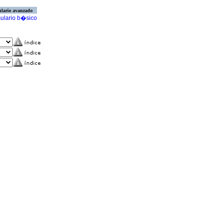
lario avanzado
ulario b�sico