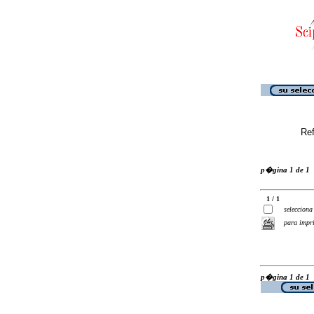
Ref
p�gina 1 de 1
1 / 1
selecciona
para impr
p�gina 1 de 1