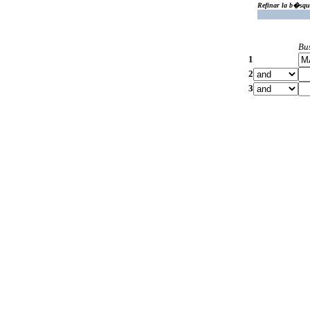
Refinar la b�squ
Bu
1
2
3