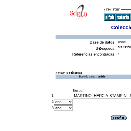
Colecció
Base de datos :
article
MARTINO
B�squeda :
Referencias encontradas :
0
Refinar la b�squeda
Base de datos :
article
Buscar
1
2
3