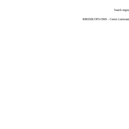
Search engin
BIREME/OPS/OMS - Centro Latinoameric