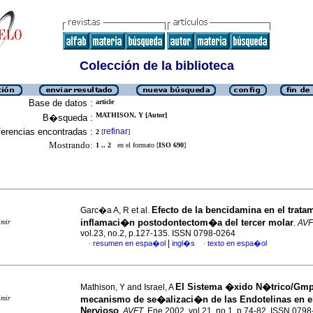
Colección de la biblioteca
Base de datos :
article
MATHISON, Y [Autor]
B�squeda :
erencias encontradas :
refinar
2
[
]
Mostrando:
1 .. 2
en el formato [
ISO 690
]
Efecto de la bencidamina en el tratam
Garc�a A, R et al.
inflamaci�n postodontectom�a del tercer molar
imir
.
AVF
vol.23, no.2, p.127-135. ISSN 0798-0264
|
resumen en espa�ol
ingl�s
texto en espa�ol
·
·
El Sistema �xido N�trico/Gm
Mathison, Y and Israel, A
imir
mecanismo de se�alizaci�n de las Endotelinas en e
Nervioso
.
AVFT
, Ene 2002, vol.21, no.1, p.74-82. ISSN 079