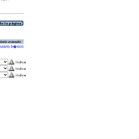
lario avanzado
ulario b�sico