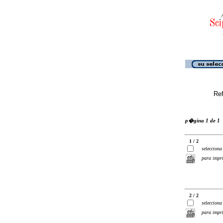
Ref
p�gina 1 de 1
1 / 2
selecciona
para impr
2 / 2
selecciona
para impr