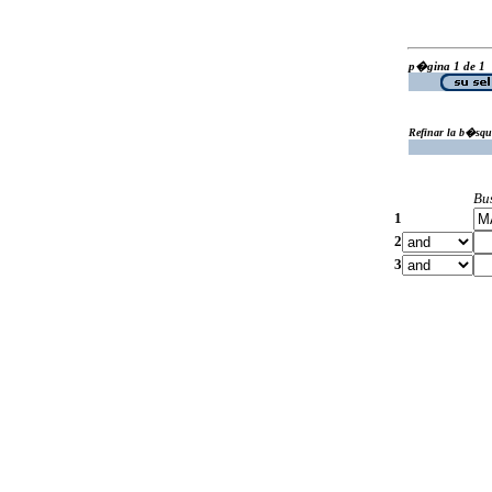
p�gina 1 de 1
Refinar la b�squ
Bu
1
2
3