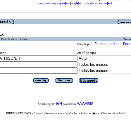
|
resumen en espa�ol
ingl�s
texto en espa�ol
·
·
eda
Base de datos :
article
Formu
Formulario libre
Form
Buscar por :
scar
en el campo
iAH
WWWISIS
Search engine:
powered by
BIREME/OPS/OMS - Centro Latinoamericano y del Caribe de Informaci�n en Ciencias de la Salud