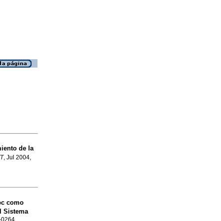
iento de la
T
, Jul 2004,
pc como
l Sistema
8-0264