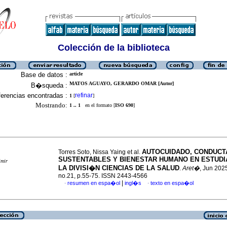
Colección de la biblioteca
Base de datos :
article
MATOS AGUAYO, GERARDO OMAR [Autor]
B�squeda :
erencias encontradas :
refinar
1
[
]
Mostrando:
1 .. 1
en el formato [
ISO 690
]
AUTOCUIDADO, CONDUCT
Torres Soto, Nissa Yaing et al.
SUSTENTABLES Y BIENESTAR HUMANO EN ESTUDI
imir
LA DIVISI�N CIENCIAS DE LA SALUD
.
Aret�
, Jun 2025
no.21, p.55-75. ISSN 2443-4566
|
resumen en espa�ol
ingl�s
texto en espa�ol
·
·