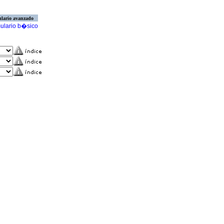
lario avanzado
ulario b�sico