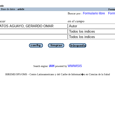
eda
Base de datos :
article
Formu
Formulario libre
Form
Buscar por :
scar
en el campo
iAH
WWWISIS
Search engine:
powered by
BIREME/OPS/OMS - Centro Latinoamericano y del Caribe de Informaci�n en Ciencias de la Salud