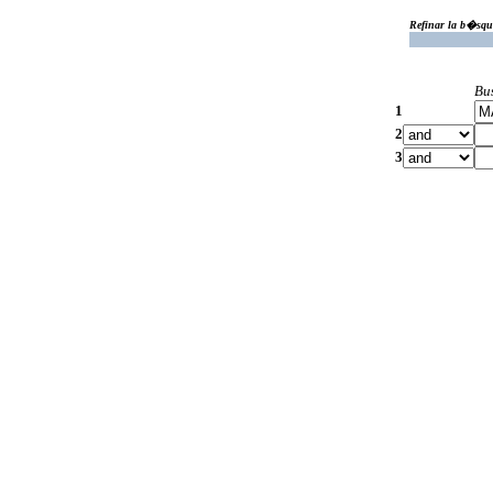
Refinar la b�squ
Bu
1
2
3