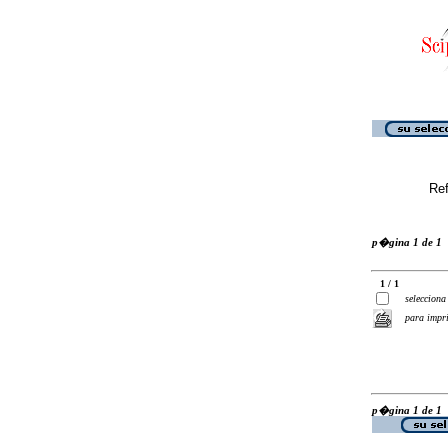
Ref
p�gina 1 de 1
1 / 1
selecciona
para impr
p�gina 1 de 1