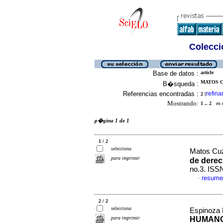
Colecció
Base de datos :
article
MATOS C
B�squeda :
Referencias encontradas :
refina
2
[
Mostrando:
1 .. 2
en el
p�gina 1 de 1
1 / 2
selecciona
Matos Cuz
para imprimir
de derec
no.3. ISS
resume
·
2 / 2
selecciona
Espinoza 
para imprimir
HUMANO