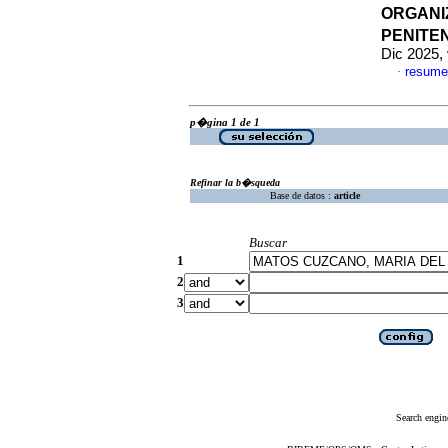
ORGANI
PENITE
Dic 2025,
resume
·
p�gina 1 de 1
Refinar la b�squeda
Base de datos :
article
Buscar
1
2
3
Search engin