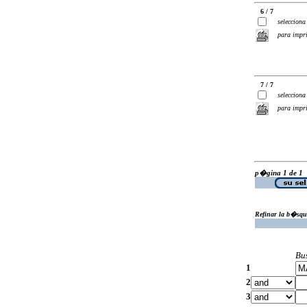
6 / 7
selecciona
para impr
7 / 7
selecciona
para impr
p�gina 1 de 1
Refinar la b�squ
Bu
1
2
3