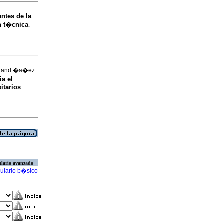
ntes de la
n t�cnica
.
ar and �a�ez
ia el
itarios
.
lario avanzado
ulario b�sico