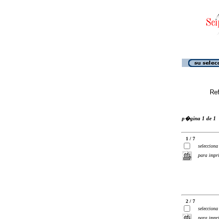
Ref
p�gina 1 de 1
1 / 7
selecciona
para impr
2 / 7
selecciona
para impr