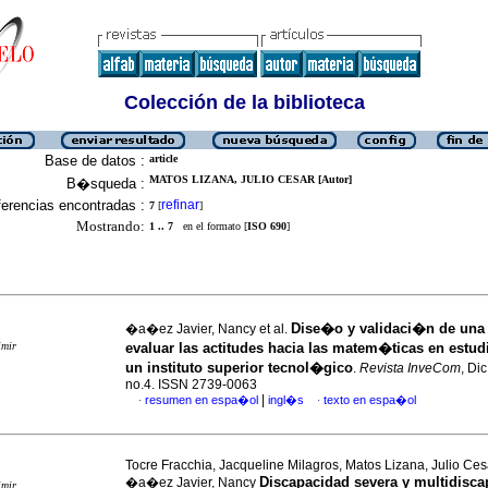
Colección de la biblioteca
Base de datos :
article
MATOS LIZANA, JULIO CESAR [Autor]
B�squeda :
erencias encontradas :
refinar
7
[
]
Mostrando:
1 .. 7
en el formato [
ISO 690
]
Dise�o y validaci�n de una 
�a�ez Javier, Nancy et al.
imir
evaluar las actitudes hacia las matem�ticas en estud
un instituto superior tecnol�gico
.
Revista InveCom
, Dic
no.4. ISSN 2739-0063
|
resumen en espa�ol
ingl�s
texto en espa�ol
·
·
Tocre Fracchia, Jacqueline Milagros, Matos Lizana, Julio Ce
Discapacidad severa y multidisca
�a�ez Javier, Nancy
imir