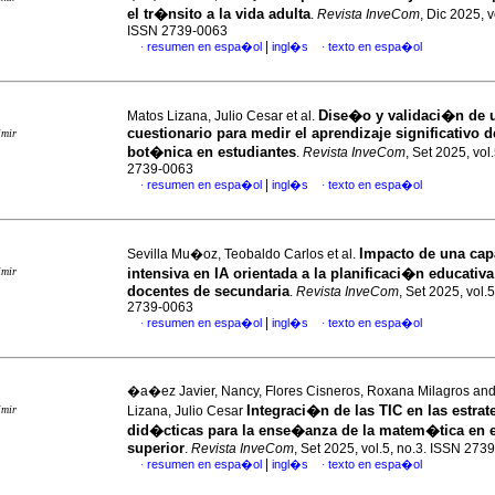
el tr�nsito a la vida adulta
.
Revista InveCom
, Dic 2025, v
ISSN 2739-0063
|
resumen en espa�ol
ingl�s
texto en espa�ol
·
·
Dise�o y validaci�n de 
Matos Lizana, Julio Cesar et al.
cuestionario para medir el aprendizaje significativo d
imir
bot�nica en estudiantes
.
Revista InveCom
, Set 2025, vol
2739-0063
|
resumen en espa�ol
ingl�s
texto en espa�ol
·
·
Impacto de una cap
Sevilla Mu�oz, Teobaldo Carlos et al.
imir
intensiva en IA orientada a la planificaci�n educativa
docentes de secundaria
.
Revista InveCom
, Set 2025, vol.
2739-0063
|
resumen en espa�ol
ingl�s
texto en espa�ol
·
·
�a�ez Javier, Nancy, Flores Cisneros, Roxana Milagros an
Integraci�n de las TIC en las estrat
imir
Lizana, Julio Cesar
did�cticas para la ense�anza de la matem�tica en
superior
.
Revista InveCom
, Set 2025, vol.5, no.3. ISSN 273
|
resumen en espa�ol
ingl�s
texto en espa�ol
·
·