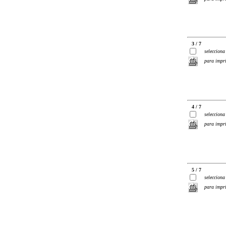
3 / 7
selecciona
para impr
4 / 7
selecciona
para impr
5 / 7
selecciona
para impr