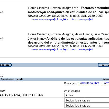
Factores determina
Flores Cisneros, Roxana Milagros et al.
motivaci�n acad�mica en estudiantes de educaci�
imir
Revista InveCom
, Set 2025, vol.5, no.3. ISSN 2739-0063
|
resumen en espa�ol
ingl�s
texto en espa�ol
·
·
Flores Cisneros, Roxana Milagros, Matos Lizana, Julio Ces
An�lisis de las estrategias aplicadas hac
imir
Javier, Nancy
desarrollo del emprendimiento en estudiantes univers
Revista InveCom
, Set 2025, vol.5, no.3. ISSN 2739-0063
|
resumen en espa�ol
ingl�s
texto en espa�ol
·
·
eda
Base de datos :
article
Formu
Formulario libre
Form
Buscar por :
scar
en el campo