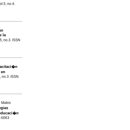
ol.5, no.4.
un
e la
.5, no.3. ISSN
acitaci�n
 en
5, no.3. ISSN
d Matos
egias
 educaci�n
9-0063