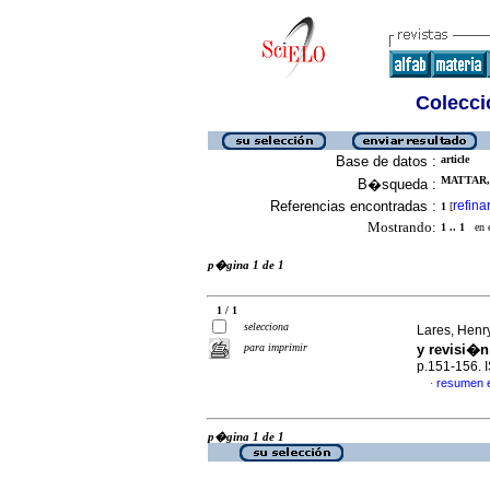
Colecció
Base de datos :
article
MATTAR, 
B�squeda :
Referencias encontradas :
refina
1
[
Mostrando:
1 .. 1
en el
p�gina 1 de 1
1 / 1
selecciona
Lares, Henry
para imprimir
y revisi�n 
p.151-156.
resumen 
·
p�gina 1 de 1