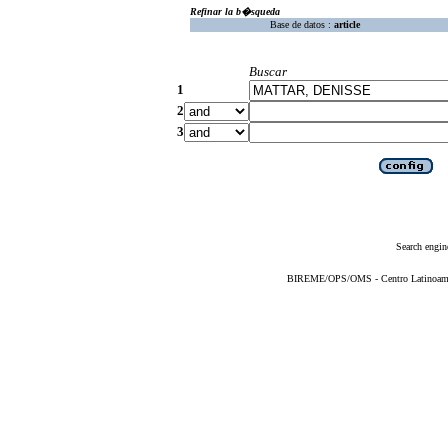
Refinar la b�squeda
Base de datos :
article
Buscar
1
2
3
Search engin
BIREME/OPS/OMS - Centro Latinoameric