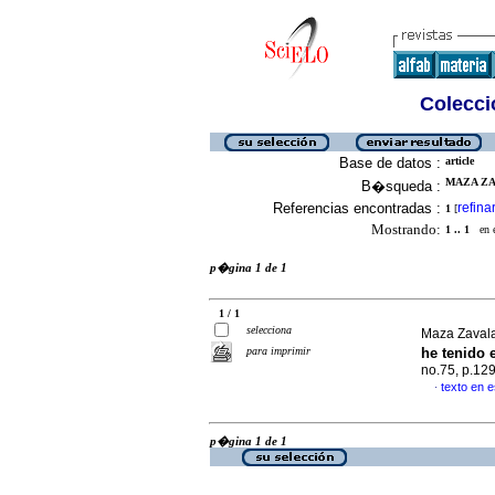
Colecció
Base de datos :
article
MAZA ZA
B�squeda :
Referencias encontradas :
refina
1
[
Mostrando:
1 .. 1
en el
p�gina 1 de 1
1 / 1
selecciona
Maza Zavala
para imprimir
he tenido 
no.75, p.12
texto en 
·
p�gina 1 de 1