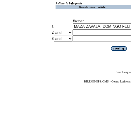
Refinar la b�squeda
Base de datos :
article
Buscar
1
2
3
Search engin
BIREME/OPS/OMS - Centro Latinoameric