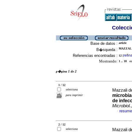
Colecció
Base de datos :
article
MAZZALI
B�squeda :
Referencias encontradas :
refin
12
[
Mostrando:
1 .. 10
en 
p�gina 1 de 2
1 / 12
selecciona
Mazzali de
microbi
para imprimir
de infecc
Microbiol.
resume
·
2 / 12
selecciona
Mazzali de