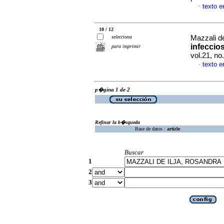
texto 
·
10 / 12
selecciona
Mazzali de
infeccios
para imprimir
vol.21, n
texto 
·
p�gina 1 de 2
Refinar la b�squeda
Base de datos :
article
Buscar
1
2
3