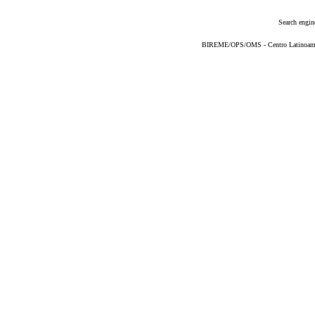
Search engin
BIREME/OPS/OMS - Centro Latinoameric