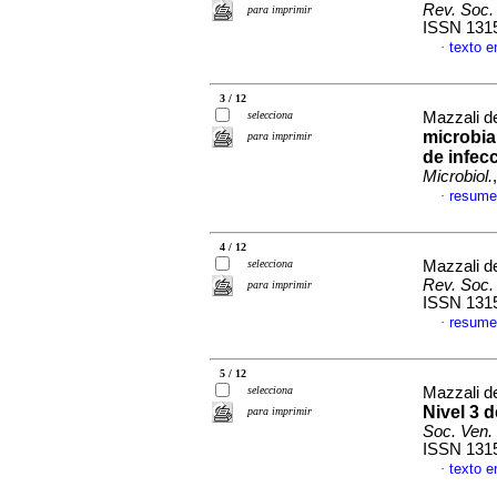
Rev. Soc. 
para imprimir
ISSN 131
texto 
·
3 / 12
selecciona
Mazzali de
microbi
para imprimir
de infecc
Microbiol.
resume
·
4 / 12
selecciona
Mazzali de
Rev. Soc. 
para imprimir
ISSN 131
resume
·
5 / 12
selecciona
Mazzali de
Nivel 3 
para imprimir
Soc. Ven. 
ISSN 131
texto 
·