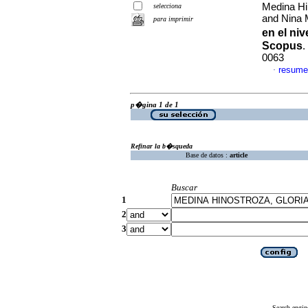
Medina Hi
selecciona
and Nina 
para imprimir
en el niv
Scopus
.
0063
resume
·
p�gina 1 de 1
Refinar la b�squeda
Base de datos :
article
Buscar
1
2
3
Search engin