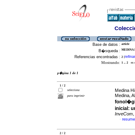
Colecció
Base de datos :
article
MEDINA 
B�squeda :
Referencias encontradas :
refina
2
[
Mostrando:
1 .. 2
en el
p�gina 1 de 1
1 / 2
Medina Hin
selecciona
Medina, A
para imprimir
fonol�gic
inicial: 
InveCom
,
resume
·
2 / 2