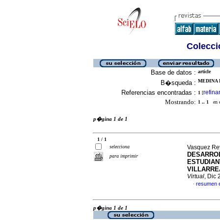
Colecció
Base de datos :
article
MEDINA 
B�squeda :
Referencias encontradas :
refina
1
[
Mostrando:
1 .. 1
en el
p�gina 1 de 1
1 / 1
selecciona
Vasquez Rey
DESARROL
para imprimir
ESTUDIAN
VILLARREA
Virtual
, Dic
resumen 
·
p�gina 1 de 1