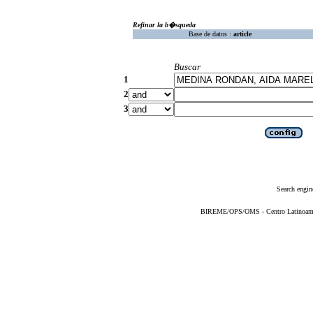
Refinar la b�squeda
Base de datos :
article
Buscar
1
2
3
Search engin
BIREME/OPS/OMS - Centro Latinoameric