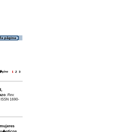
 p�gina
d,
azo
.
Rev.
. ISSN 1690-
 mujeres
qu�sticos
.