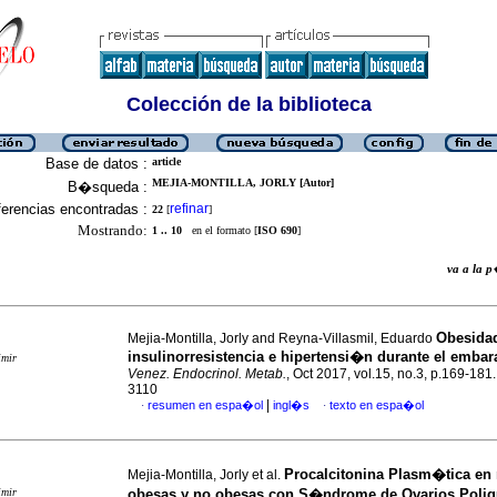
Colección de la biblioteca
Base de datos :
article
MEJIA-MONTILLA, JORLY [Autor]
B�squeda :
erencias encontradas :
refinar
22
[
]
Mostrando:
1 .. 10
en el formato [
ISO 690
]
va a la
Obesida
Mejia-Montilla, Jorly and Reyna-Villasmil, Eduardo
insulinorresistencia e hipertensi�n durante el embar
imir
Venez. Endocrinol. Metab.
, Oct 2017, vol.15, no.3, p.169-181
3110
|
resumen en espa�ol
ingl�s
texto en espa�ol
·
·
Procalcitonina Plasm�tica en
Mejia-Montilla, Jorly et al.
imir
obesas y no obesas con S�ndrome de Ovarios Poli