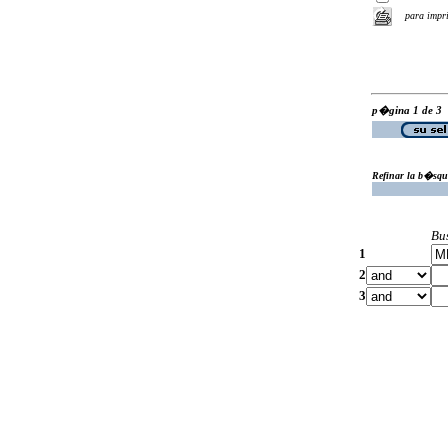
para impr
p�gina 1 de 3
Refinar la b�squ
Bu
1
2
3