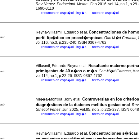
Rev. Venez. Endocrinol. Metab.
, Feb 2016, vol.14, no.1, p.29
1690-3110
|
resumen en espa�ol
ingl�s
texto en espa�ol
·
·
Concentraciones de homo
Reyna-Villasmil, Eduardo et al.
imir
perfil lip�dico en preecl�mpticas
.
Gac M�d Caracas
,
vol.116, no.3, p.235-240. ISSN 0367-4762
|
resumen en espa�ol
ingl�s
texto en espa�ol
·
·
Resultante materno-perina
Villasmil, Eduardo Reyna et al.
primigestas de 40 a�os o m�s
.
Gac M�d Caracas
, Ma
imir
vol.114, no.1, p.22-26. ISSN 0367-4762
|
resumen en espa�ol
ingl�s
texto en espa�ol
·
·
Controversias en los criterios
Mej�a-Montilla, Jorly et al.
diagn�sticos de la diabetes mellitus gestacional
imir
.
Rev
Ginecol Venez
, Jun 2025, vol.85, no.2, p.225-237. ISSN 004
|
resumen en espa�ol
ingl�s
texto en espa�ol
·
·
Concentraciones s�ricas
Reyna-Villasmil, Eduardo et al.
imir
en pacientes preecl�mpticas y embarazadas normot