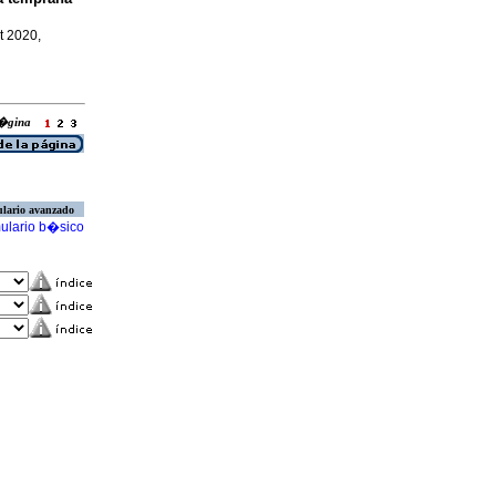
et 2020,
 p�gina
lario avanzado
ulario b�sico