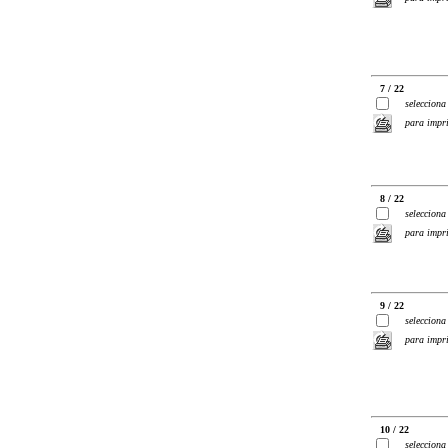
7 / 22
selecciona
para impr
8 / 22
selecciona
para impr
9 / 22
selecciona
para impr
10 / 22
selecciona