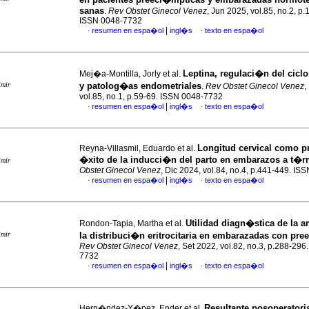
sanas
.
Rev Obstet Ginecol Venez
, Jun 2025, vol.85, no.2, p
ISSN 0048-7732
|
resumen en espa�ol
ingl�s
texto en espa�ol
·
·
Leptina, regulaci�n del cicl
Mej�a-Montilla, Jorly et al.
imir
y patolog�as endometriales
.
Rev Obstet Ginecol Venez
,
vol.85, no.1, p.59-69. ISSN 0048-7732
|
resumen en espa�ol
ingl�s
texto en espa�ol
·
·
Longitud cervical como pr
Reyna-Villasmil, Eduardo et al.
�xito de la inducci�n del parto en embarazos a t�
imir
Obstet Ginecol Venez
, Dic 2024, vol.84, no.4, p.441-449. I
|
resumen en espa�ol
ingl�s
texto en espa�ol
·
·
Utilidad diagn�stica de la a
Rondon-Tapia, Martha et al.
imir
la distribuci�n eritrocitaria en embarazadas con pre
Rev Obstet Ginecol Venez
, Set 2022, vol.82, no.3, p.288-296
7732
|
resumen en espa�ol
ingl�s
texto en espa�ol
·
·
Resultante posoperatori
Hern�ndez-Y�pez, Ender et al.