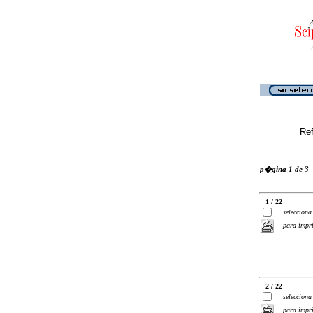
Ref
p�gina 1 de 3
1 / 22
selecciona
para impr
2 / 22
selecciona
para impr