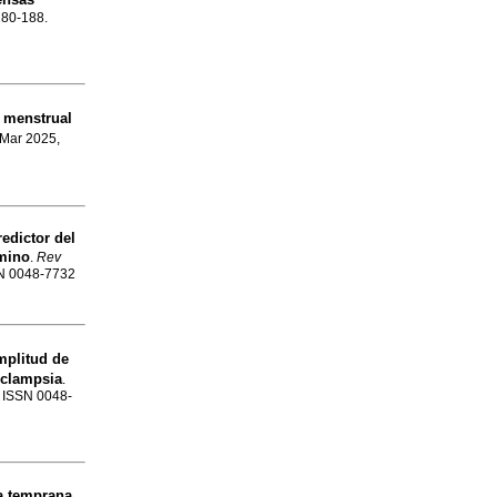
.180-188.
o menstrual
 Mar 2025,
edictor del
rmino
.
Rev
SSN 0048-7732
mplitud de
eclampsia
.
. ISSN 0048-
a temprana