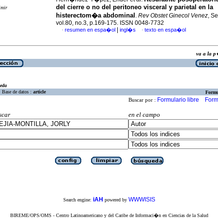
del cierre o no del peritoneo visceral y parietal en la
imir
histerectom�a abdominal
.
Rev Obstet Ginecol Venez
, S
vol.80, no.3, p.169-175. ISSN 0048-7732
|
resumen en espa�ol
ingl�s
texto en espa�ol
·
·
va a la
eda
Base de datos :
article
Formu
Formulario libre
Form
Buscar por :
scar
en el campo
iAH
WWWISIS
Search engine:
powered by
BIREME/OPS/OMS - Centro Latinoamericano y del Caribe de Informaci�n en Ciencias de la Salud