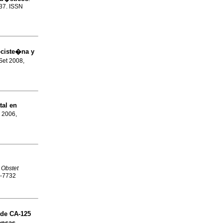
-37. ISSN
ciste�na y
 Set 2008,
tal en
r 2006,
 Obstet
8-7732
 de CA-125
ensas