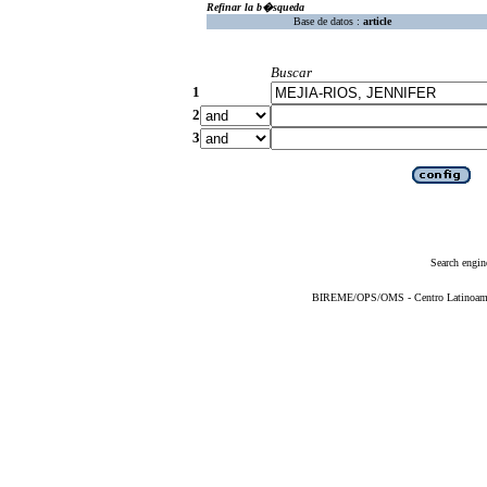
Refinar la b�squeda
Base de datos :
article
Buscar
1
2
3
Search engin
BIREME/OPS/OMS - Centro Latinoameric