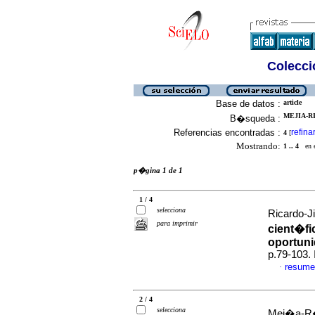
Colecció
Base de datos :
article
MEJIA-RI
B�squeda :
Referencias encontradas :
refina
4
[
Mostrando:
1 .. 4
en el
p�gina 1 de 1
1 / 4
selecciona
Ricardo-J
para imprimir
cient�fi
oportun
p.79-103.
resume
·
2 / 4
selecciona
Mej�a-R�o