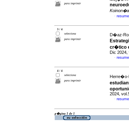
para imprimir
neuroedu
Koinon�a
resume
·
3 / 4
selecciona
D�az-Rome
para imprimir
Estrateg
cr�tico 
Dic 2024,
resume
·
4 / 4
selecciona
Herre�o-M
para imprimir
estudian
oportuni
2024, vol
resume
·
p�gina 1 de 1