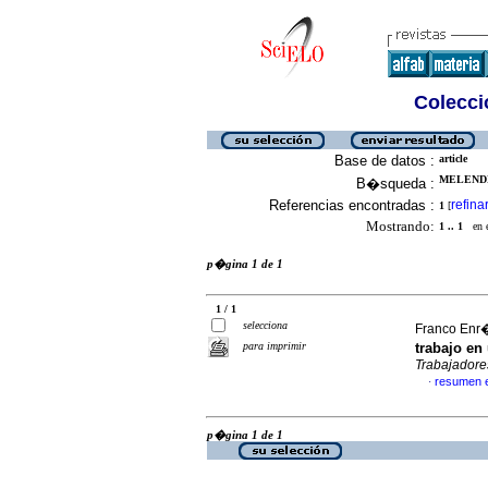
Colecció
Base de datos :
article
MELENDE
B�squeda :
Referencias encontradas :
refina
1
[
Mostrando:
1 .. 1
en el
p�gina 1 de 1
1 / 1
selecciona
Franco Enr�
para imprimir
trabajo e
Trabajadore
resumen 
·
p�gina 1 de 1