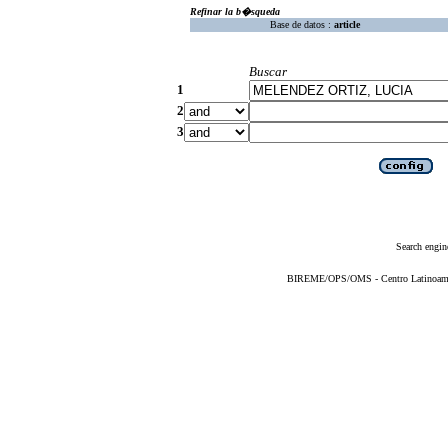
Refinar la b�squeda
Base de datos :
article
Buscar
1
2
3
Search engin
BIREME/OPS/OMS - Centro Latinoameric