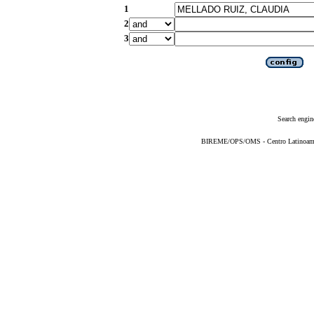
1
2
3
Search engin
BIREME/OPS/OMS - Centro Latinoameric