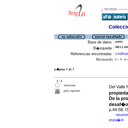
Colecció
Base de datos :
article
MELLADO
B�squeda :
Referencias encontradas :
refina
3
[
Mostrando:
1 .. 3
en el
p�gina 1 de 1
1 / 3
selecciona
Del Valle 
para imprimir
propieda
De la pr
desaf�o
p.44-58. 
resume
·
espa�ol