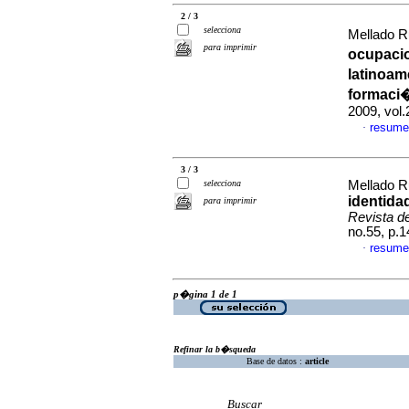
2 / 3
selecciona
Mellado R
para imprimir
ocupacio
latinoam
formaci
2009, vol
resume
·
3 / 3
selecciona
Mellado R
identidad
para imprimir
Revista d
no.55, p.
resume
·
p�gina 1 de 1
Refinar la b�squeda
Base de datos :
article
Buscar