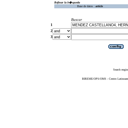
Refinar la b�squeda
Base de datos :
article
Buscar
1
2
3
Search engin
BIREME/OPS/OMS - Centro Latinoameric