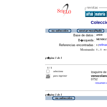
Colecció
Base de datos :
article
MENDEZ 
B�squeda :
Referencias encontradas :
refina
1
[
Mostrando:
1 .. 1
en el
p�gina 1 de 1
1 / 1
selecciona
Izaguirre de
venezolan
para imprimir
0752
resumen 
·
p�gina 1 de 1