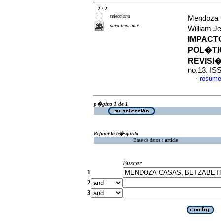
2 / 2
selecciona
Mendoza 
para imprimir
William 
IMPACT
POL�TI
REVISI
no.13. IS
resume
·
p�gina 1 de 1
Refinar la b�squeda
Base de datos :
article
Buscar
1
2
3