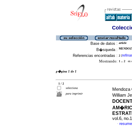
Colecció
Base de datos :
article
MENDOZA
B�squeda :
Referencias encontradas :
refina
2
[
Mostrando:
1 .. 2
en el
p�gina 1 de 1
1 / 2
selecciona
Mendoza 
para imprimir
William 
DOCENT
AM�RIC
ESTRAT
vol.6, no
resume
·