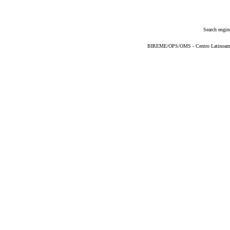
Search engin
BIREME/OPS/OMS - Centro Latinoameric