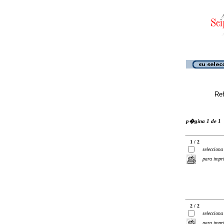
Ref
p�gina 1 de 1
1 / 2
selecciona
para impr
2 / 2
selecciona
para impr