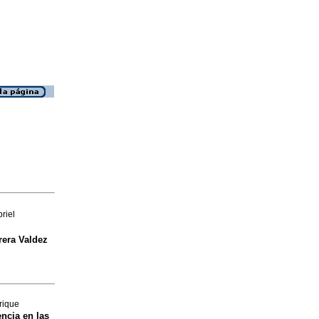
riel
era Valdez
rique
ncia en las