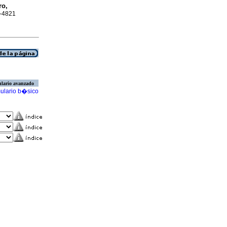
ro,
6-4821
lario avanzado
ulario b�sico