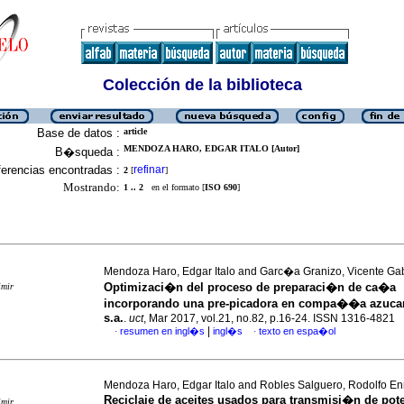
Colección de la biblioteca
Base de datos :
article
MENDOZA HARO, EDGAR ITALO [Autor]
B�squeda :
erencias encontradas :
refinar
2
[
]
Mostrando:
1 .. 2
en el formato [
ISO 690
]
Mendoza Haro, Edgar Italo and Garc�a Granizo, Vicente Gab
Optimizaci�n del proceso de preparaci�n de ca�a
imir
incorporando una pre-picadora en compa��a azucar
s.a.
.
uct
, Mar 2017, vol.21, no.82, p.16-24. ISSN 1316-4821
|
resumen en ingl�s
ingl�s
texto en espa�ol
·
·
Mendoza Haro, Edgar Italo and Robles Salguero, Rodolfo En
Reciclaje de aceites usados para transmisi�n de pote
imir