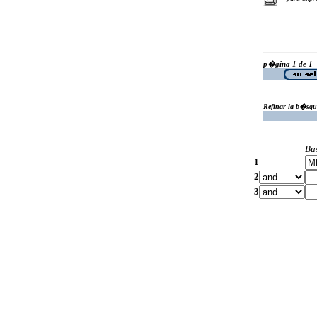
p�gina 1 de 1
Refinar la b�squ
Bu
1
2
3