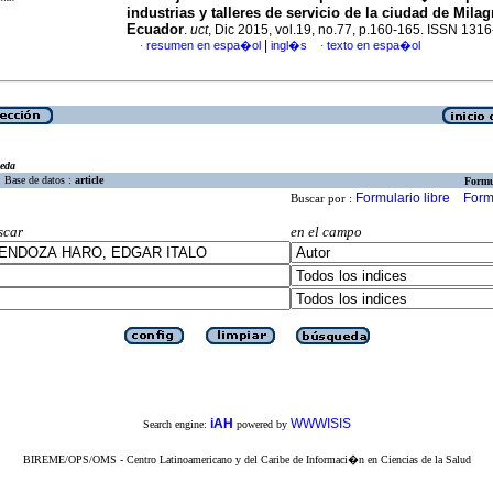
industrias y talleres de servicio de la ciudad de Milag
Ecuador
.
uct
, Dic 2015, vol.19, no.77, p.160-165. ISSN 131
|
resumen en espa�ol
ingl�s
texto en espa�ol
·
·
eda
Base de datos :
article
Formu
Formulario libre
Form
Buscar por :
scar
en el campo
iAH
WWWISIS
Search engine:
powered by
BIREME/OPS/OMS - Centro Latinoamericano y del Caribe de Informaci�n en Ciencias de la Salud